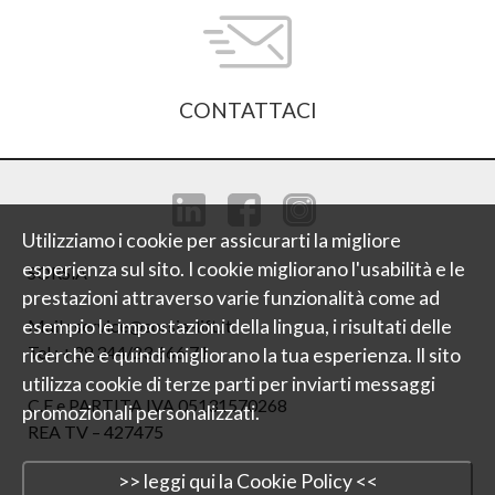
CONTATTACI
Utilizziamo i cookie per assicurarti la migliore
esperienza sul sito. I cookie migliorano l'usabilità e le
SORSìA
prestazioni attraverso varie funzionalità come ad
esempio le impostazioni della lingua, i risultati delle
Mail : service@sorsia-lift.it
Tel : +39 344/23 666 71
ricerche e quindi migliorano la tua esperienza. Il sito
utilizza cookie di terze parti per inviarti messaggi
C.F e PARTITA IVA 05131570268
promozionali personalizzati.
REA TV – 427475
>> leggi qui la Cookie Policy <<