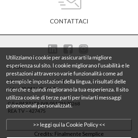
CONTATTACI
Utilizziamo i cookie per assicurarti la migliore
esperienza sul sito. I cookie migliorano l'usabilità e le
SORSìA
prestazioni attraverso varie funzionalità come ad
Mail : service@sorsia-lift.it
esempio le impostazioni della lingua, i risultati delle
Tel : +39 344/23 666 71
ricerche e quindi migliorano la tua esperienza. Il sito
utilizza cookie di terze parti per inviarti messaggi
C.F e PARTITA IVA 05131570268
promozionali personalizzati.
REA TV – 427475
>> leggi qui la Cookie Policy <<
Credits: Finalmente Semplice