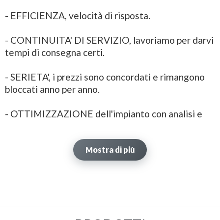
- EFFICIENZA, velocità di risposta.
- CONTINUITA' DI SERVIZIO, lavoriamo per darvi
tempi di consegna certi.
- SERIETA', i prezzi sono concordati e rimangono
bloccati anno per anno.
- OTTIMIZZAZIONE dell'impianto con analisi e
manutenzione predittiva.
- COMPETENZA, forniamo aggiornamenti
Mostra di più
continui su contributi e sgravi fiscali a livello
nazionale ed europeo.
Un unico partner per la gestione dell'impianto.
Chiedi informazioni sul nostro metodo di lavoro.